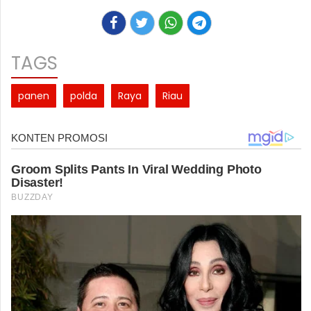
TAGS
panen
polda
Raya
Riau