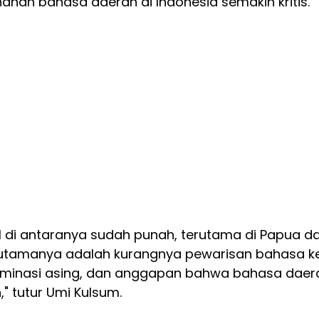
ahan bahasa daerah di Indonesia semakin kritis.
11 di antaranya sudah punah, terutama di Papua d
 utamanya adalah kurangnya pewarisan bahasa k
ominasi asing, dan anggapan bahwa bahasa daer
" tutur Umi Kulsum.