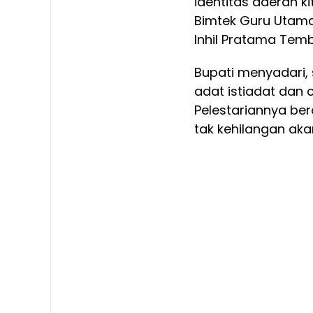
identitas daerah k
Bimtek Guru Utama
Inhil Pratama Temb
Bupati menyadari, 
adat istiadat dan
Pelestariannya ber
tak kehilangan aka