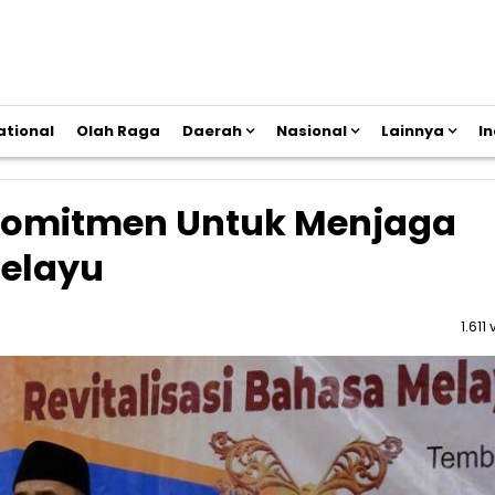
ational
Olah Raga
Daerah
Nasional
Lainnya
I
 Komitmen Untuk Menjaga
Melayu
1.611