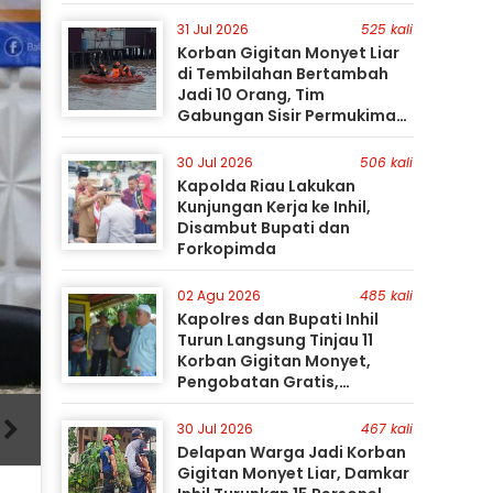
31 Jul 2026
525 kali
Korban Gigitan Monyet Liar
di Tembilahan Bertambah
Jadi 10 Orang, Tim
Gabungan Sisir Permukiman
Gunakan Perahu Karet
30 Jul 2026
506 kali
Kapolda Riau Lakukan
Kunjungan Kerja ke Inhil,
Disambut Bupati dan
Forkopimda
02 Agu 2026
485 kali
Kapolres dan Bupati Inhil
Turun Langsung Tinjau 11
Korban Gigitan Monyet,
Pengobatan Gratis,
Perburuan Terus Berlanjut
30 Jul 2026
467 kali
Delapan Warga Jadi Korban
Gigitan Monyet Liar, Damkar