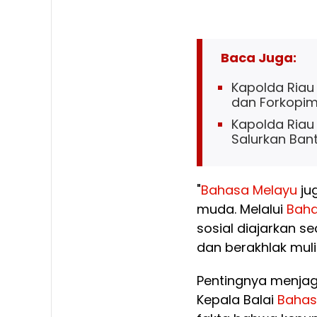
Baca Juga:
Kapolda Riau 
dan Forkopi
Kapolda Riau
Salurkan Ban
"
Bahasa
Melayu
ju
muda. Melalui
Bah
sosial diajarkan 
dan berakhlak mulia,
Pentingnya menjag
Kepala Balai
Baha