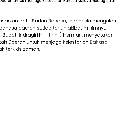
 Daerah untuk menjaga kelestarian Bahasa Melayu Riau agar tak
dasarkan data Badan
Bahasa
, Indonesia mengalam
bahasa daerah setiap tahun akibat minimnya
, Bupati Indragiri Hilir (Inhil) Herman, menyatakan
ah Daerah untuk menjaga kelestarian
Bahasa
k terkikis zaman.