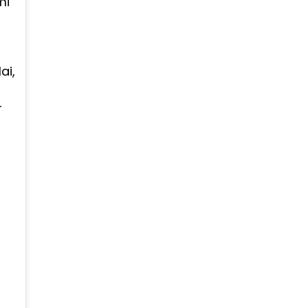
mi
ai,
r