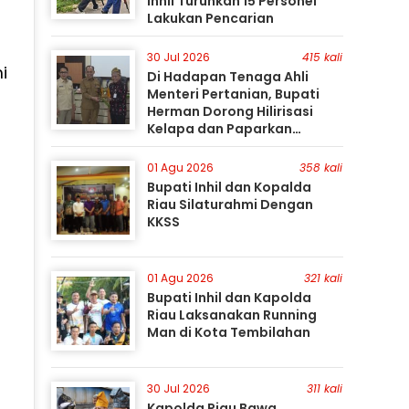
Inhil Turunkan 15 Personel
Lakukan Pencarian
30 Jul 2026
415 kali
i
Di Hadapan Tenaga Ahli
Menteri Pertanian, Bupati
Herman Dorong Hilirisasi
Kelapa dan Paparkan
Besarnya Potensi Pertanian
Inhil
01 Agu 2026
358 kali
Bupati Inhil dan Kopalda
Riau Silaturahmi Dengan
KKSS
01 Agu 2026
321 kali
Bupati Inhil dan Kapolda
Riau Laksanakan Running
Man di Kota Tembilahan
30 Jul 2026
311 kali
Kapolda Riau Bawa