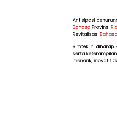
Antisipasi penuru
Bahasa
Provinsi
Ri
Revitalisasi
Bahas
Bimtek ini dihara
serta keterampil
menarik, inovatif 