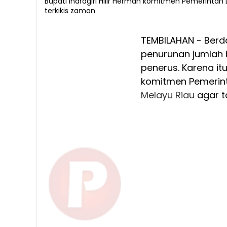
Bupati Indragiri Hilir Herman komitmen Pemerintah
terkikis zaman
TEMBILAHAN - Ber
penurunan jumlah 
penerus. Karena itu
komitmen Pemerint
Melayu
Riau
agar ta