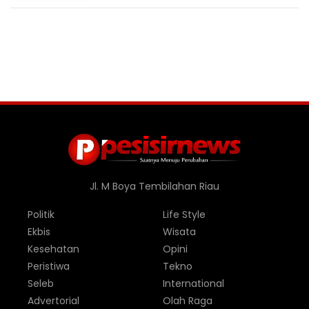
FABA untuk Dukung Swasembada
Jl. M Boya Tembilahan Riau
Politik
Life Style
Ekbis
Wisata
Kesehatan
Opini
Peristiwa
Tekno
Seleb
International
Advertorial
Olah Raga