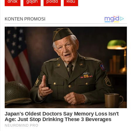
anak
gajah
polda
Riau