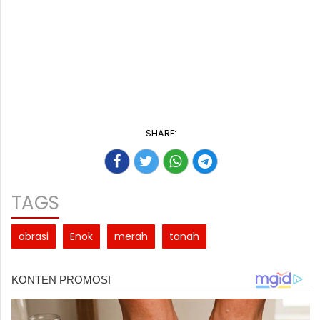
SHARE:
TAGS
abrasi
Enok
merah
tanah