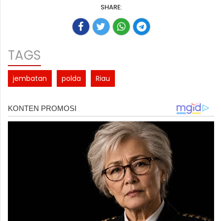
SHARE:
TAGS
jembatan
polda
Riau