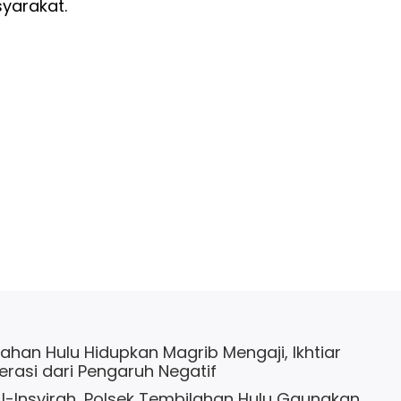
yarakat.
ahan Hulu Hidupkan Magrib Mengaji, Ikhtiar
rasi dari Pengaruh Negatif
Al-Insyirah, Polsek Tembilahan Hulu Gaungkan