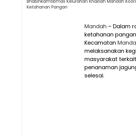
Bhabinkamtibmas Kelurahan Khairiah Mandah Koo
Ketahanan Pangan
Mandah
– Dalam 
ketahanan pangan,
Kecamatan
Manda
melaksanakan keg
masyarakat terkai
penanaman jagung,
selesai.