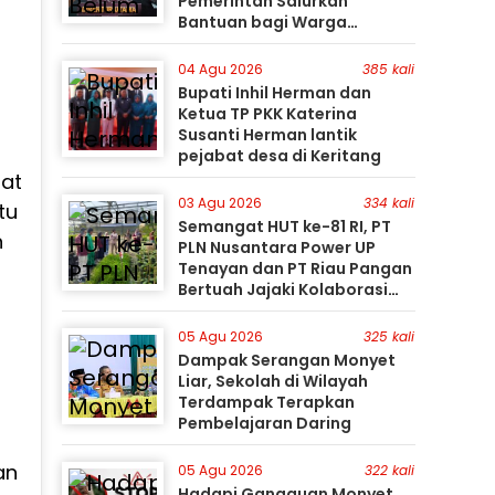
Pemerintah Salurkan
Bantuan bagi Warga
Terdampak
04 Agu 2026
385 kali
Bupati Inhil Herman dan
Ketua TP PKK Katerina
Susanti Herman lantik
pejabat desa di Keritang
pat
03 Agu 2026
334 kali
tu
Semangat HUT ke-81 RI, PT
n
PLN Nusantara Power UP
Tenayan dan PT Riau Pangan
Bertuah Jajaki Kolaborasi
Pemanfaatan Limbah FABA
untuk Dukung Swasembada
05 Agu 2026
325 kali
Dampak Serangan Monyet
Liar, Sekolah di Wilayah
Terdampak Terapkan
Pembelajaran Daring
an
05 Agu 2026
322 kali
Hadapi Gangguan Monyet