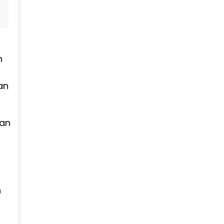
n
an
dan
n