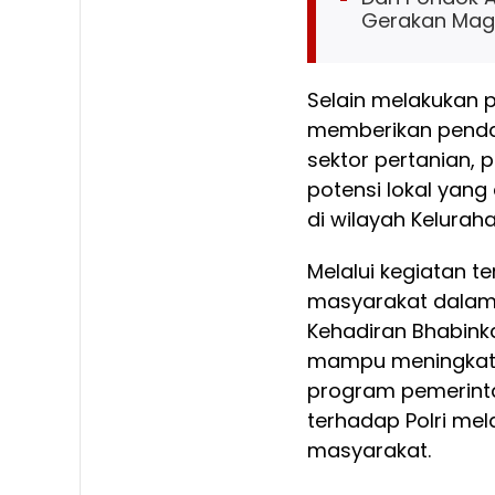
Gerakan Magh
Selain melakukan 
memberikan penda
sektor pertanian,
potensi lokal yan
di wilayah Kelurah
Melalui kegiatan te
masyarakat dalam
Kehadiran Bhabink
mampu meningkatk
program pemerinta
terhadap Polri mel
masyarakat.