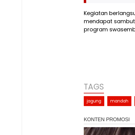
Kegiatan berlangsu
mendapat sambuta
program swasemb
TAGS
jagung
mandah