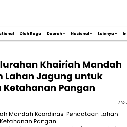
ational
Olah Raga
Daerah
Nasional
Lainnya
I
lurahan Khairiah Mandah
n Lahan Jagung untuk
 Ketahanan Pangan
382 