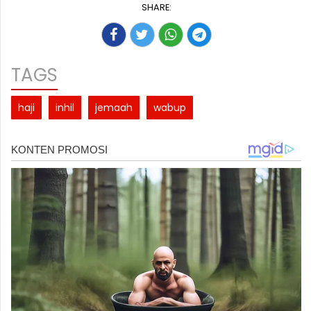
SHARE:
TAGS
haji
inhil
jemaah
wabup