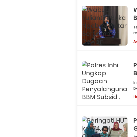
W
B
M
Tembi
m
A
P
B
Indragiri 
b
H
P
G