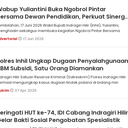
abup Yuliantini Buka Ngobrol Pintar
ersama Dewan Pendidikan, Perkuat Sinergi
ajukan Pendidikan Inhil
lahan, 17 Juni 2026 Wakil Bupati Indragiri Hilir (Inhil), Yuliantini,
enghadiri sekaligus membuka kegiatan Ngobrol Pintar Bersama
17 Jun 2026
dvertorial
olres Inhil Ungkap Dugaan Penyalahgunaa
BM Subsidi, Satu Orang Diamankan
Hilir Satuan Reserse Kriminal (Satreskrim) Polres Indragiri Hilir
erhasil mengungkap kasus dugaan tindak pidana di bidang min
07 Apr 2026
ukrim
eringati HUT ke-74, IDI Cabang Indragiri Hili
elar Bakti Sosial Pengobatan Spesialistik