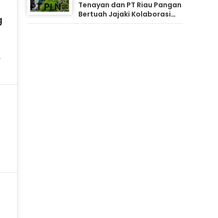
Tenayan dan PT Riau Pangan
Bertuah Jajaki Kolaborasi
g
Pemanfaatan Limbah FABA
untuk Dukung Swasembada
n