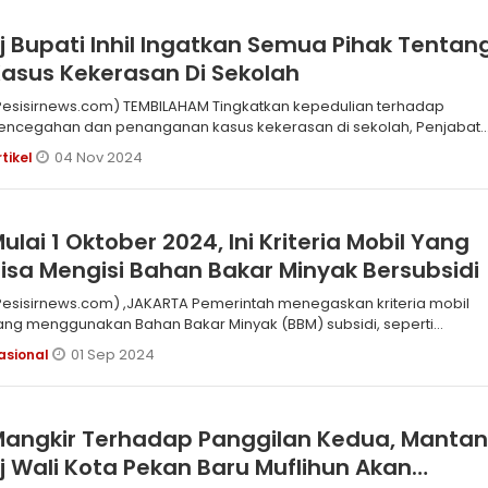
j Bupati Inhil Ingatkan Semua Pihak Tentan
asus Kekerasan Di Sekolah
Pesisirnews.com) TEMBILAHAM Tingkatkan kepedulian terhadap
encegahan dan penanganan kasus kekerasan di sekolah, Penjabat
Pj) Bupati Indr
04 Nov 2024
rtikel
ulai 1 Oktober 2024, Ini Kriteria Mobil Yang
isa Mengisi Bahan Bakar Minyak Bersubsidi
sisirnews.com) ,JAKARTA Pemerintah menegaskan kriteria mobil
ang menggunakan Bahan Bakar Minyak (BBM) subsidi, seperti
ertalite dan S
01 Sep 2024
asional
angkir Terhadap Panggilan Kedua, Manta
j Wali Kota Pekan Baru Muflihun Akan