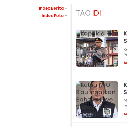
Index Berita
+
TAG
IDI
Index Foto
+
K
KAMPAR Sebany
P
S
A
K
S
P
P
m
A