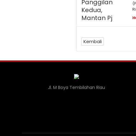
D
(
R
H
Kembali
Jl. M Boya Tembilahan Riau