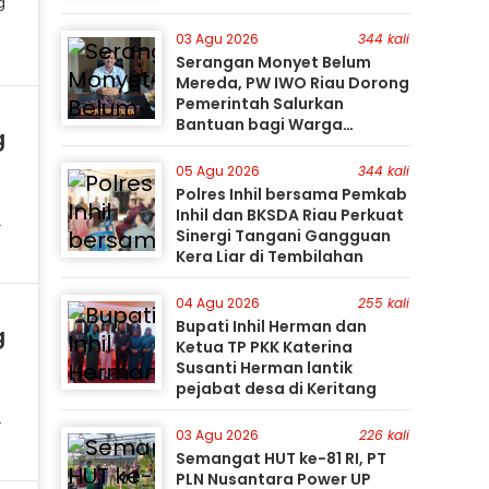
g
03 Agu 2026
344 kali
Serangan Monyet Belum
Mereda, PW IWO Riau Dorong
Pemerintah Salurkan
Bantuan bagi Warga
g
Terdampak
05 Agu 2026
344 kali
Polres Inhil bersama Pemkab
Inhil dan BKSDA Riau Perkuat
Sinergi Tangani Gangguan
Kera Liar di Tembilahan
04 Agu 2026
255 kali
Bupati Inhil Herman dan
g
Ketua TP PKK Katerina
Susanti Herman lantik
pejabat desa di Keritang
03 Agu 2026
226 kali
Semangat HUT ke-81 RI, PT
PLN Nusantara Power UP