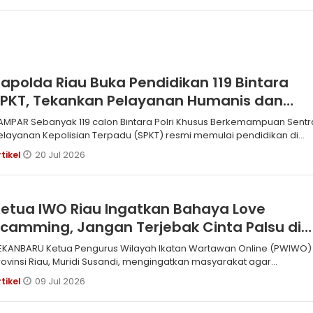
apolda Riau Buka Pendidikan 119 Bintara
SPKT, Tekankan Pelayanan Humanis dan
Larang Kekerasan
ak 119 calon Bintara Polri Khusus Berkemampuan Sentra
elayanan Kepolisian Terpadu (SPKT) resmi memulai pendidikan di
ekol
20 Jul 2026
rtikel
etua IWO Riau Ingatkan Bahaya Love
camming, Jangan Terjebak Cinta Palsu di
Dunia Maya
EKANBARU Ketua Pengurus Wilayah Ikatan Wartawan Online (PWIWO)
rovinsi Riau, Muridi Susandi, mengingatkan masyarakat agar
ewaspadai mod
09 Jul 2026
rtikel