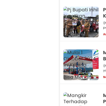
P
K
(
p
(
A
M
B
(Pe
y
P
N
M
P