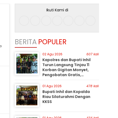
Ikuti Kami di
BERITA
POPULER
02 Agu 2026
607 kali
Kapolres dan Bupati Inhil
Turun Langsung Tinjau 11
Korban Gigitan Monyet,
Pengobatan Gratis,
Perburuan Terus Berlanjut
01 Agu 2026
478 kali
Bupati Inhil dan Kopalda
Riau Silaturahmi Dengan
KKSS
01 Agu 2026
434 kali