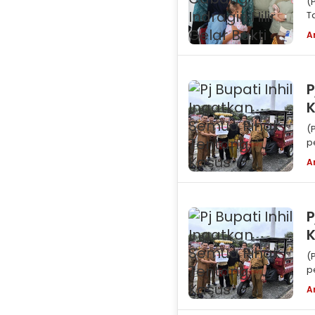
(
T
A
P
K
(
p
(
A
P
K
(
p
(
A