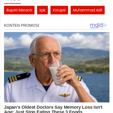
Bupati Meranti
kpk
Korupsi
Muhammad Adil