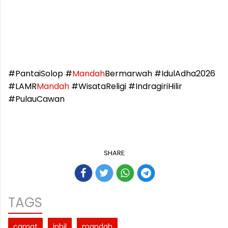
#PantaiSolop #
Mandah
Bermarwah #IdulAdha2026
#LAMR
Mandah
#WisataReligi #IndragiriHilir
#PulauCawan
SHARE:
TAGS
camat
inhil
mandah