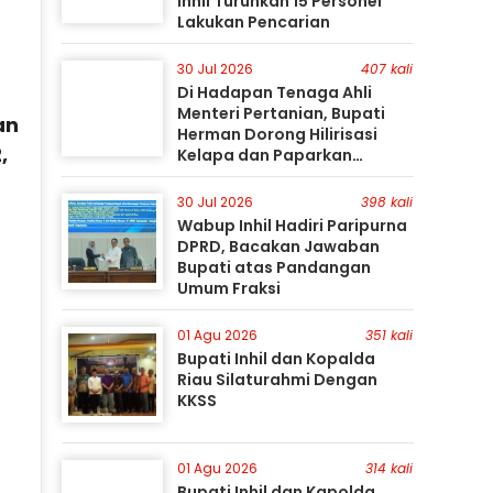
Inhil Turunkan 15 Personel
Lakukan Pencarian
30 Jul 2026
407 kali
Di Hadapan Tenaga Ahli
Menteri Pertanian, Bupati
an
Herman Dorong Hilirisasi
,
Kelapa dan Paparkan
Besarnya Potensi Pertanian
Inhil
30 Jul 2026
398 kali
Wabup Inhil Hadiri Paripurna
DPRD, Bacakan Jawaban
Bupati atas Pandangan
Umum Fraksi
01 Agu 2026
351 kali
Bupati Inhil dan Kopalda
Riau Silaturahmi Dengan
KKSS
01 Agu 2026
314 kali
Bupati Inhil dan Kapolda