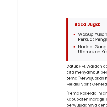
Baca Juga:
Wabup Yuliant
Perkuat Penghi
Hadapi Gangg
Utamakan Ke
Datuk HM. Wardan d
cita menyambut pel
tema "Mewujudkan Ka
Melalui Spirit Gener
"Tema Rakerda ini 
Kabupaten Indragiri 
perwujudannya deng