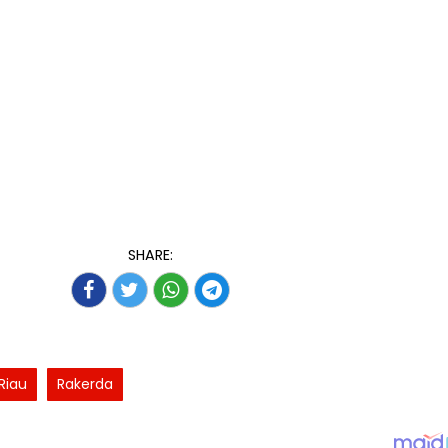
SHARE:
Riau
Rakerda