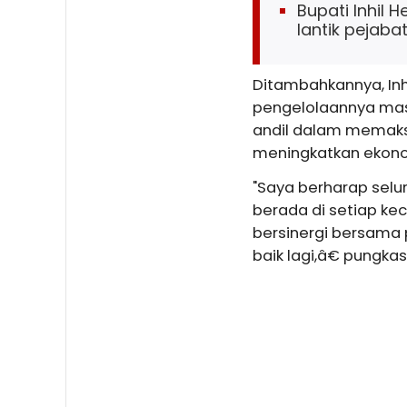
Bupati Inhil 
lantik pejaba
Ditambahkannya, Inhi
pengelolaannya masih
andil dalam memaks
meningkatkan ekonom
"Saya berharap selur
berada di setiap k
bersinergi bersama 
baik lagi,â€ pungkas