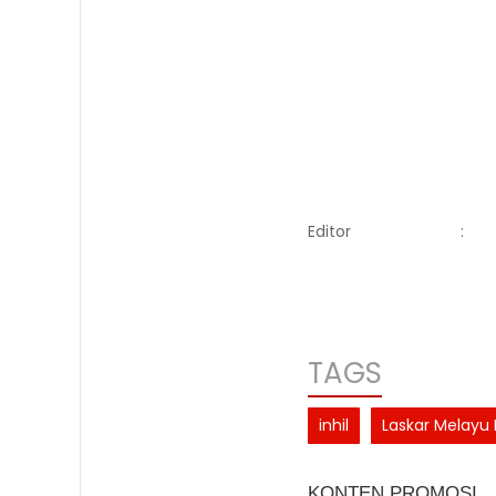
Editor
:
TAGS
inhil
Laskar Melayu 