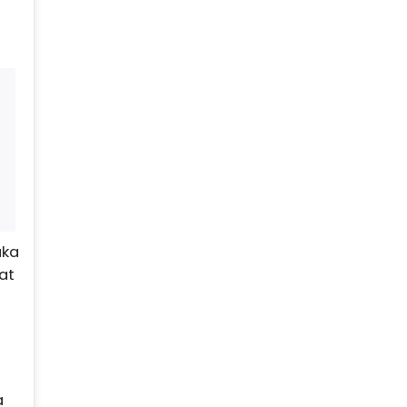
uka
at
a