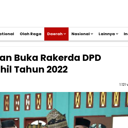
ational
Olah Raga
Daerah
Nasional
Lainnya
I
dan Buka Rakerda DPD
hil Tahun 2022
1.121