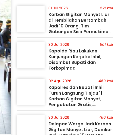
31 Jul 2026
521 kali
Korban Gigitan Monyet Liar
di Tembilahan Bertambah
Jadi 10 Orang, Tim
Gabungan Sisir Permukiman
Gunakan Perahu Karet
30 Jul 2026
501 kali
Kapolda Riau Lakukan
Kunjungan Kerja ke Inhil,
Disambut Bupati dan
Forkopimda
02 Agu 2026
469 kali
Kapolres dan Bupati Inhil
Turun Langsung Tinjau 11
Korban Gigitan Monyet,
Pengobatan Gratis,
Perburuan Terus Berlanjut
30 Jul 2026
460 kali
Delapan Warga Jadi Korban
Gigitan Monyet Liar, Damkar