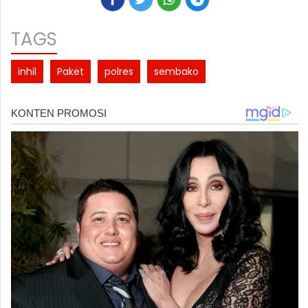
TAGS
inhil
Paket
polres
sembako