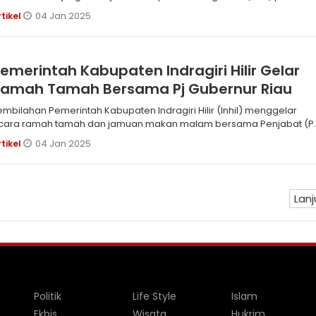
04 Jan 2025
rtikel
emerintah Kabupaten Indragiri Hilir Gelar
Ramah Tamah Bersama Pj Gubernur Riau
n Pemerintah Kabupaten Indragiri Hilir (Inhil) menggelar
cara ramah tamah dan jamuan makan malam bersama Penjabat (Pj
ubernu
04 Jan 2025
rtikel
Lanj
Politik
Life Style
Islam
Ekbis
Wisata
Hukrim