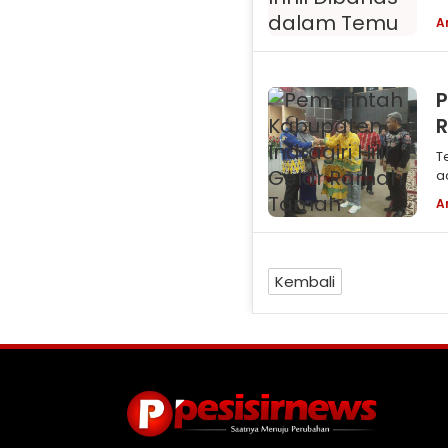
A
P
Tembilaha
a
G
A
Kembali