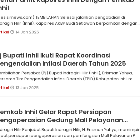
nhil
Pesisirnews.com) TEMBILAHAN Selesai jalankan pengabdian di
ndragiri Hilir (Inhil), Kapolres AKBP Budi Setiawan berpamitan dengan
ajaran
14 Jan 2025
rtikel
j Bupati Inhil Ikuti Rapat Koordinasi
engendalian Inflasi Daerah Tahun 2025
 Penjabat (Pj) Bupati Indragiri Hilir (Inhil), Erisman Yahya,
ersama Tim Pengendalian Inflasi Daerah (TPID) Kabupaten Inhil m
13 Jan 2025
rtikel
emkab Inhil Gelar Rapat Persiapan
Pengoperasian Gedung Mall Pelayanan
ublik
Hilir Penjabat Bupati Indragiri Hilir, H. Erisman Yahya, memimpin
apat persiapan pengoperasian dan pemfungsian Mall Pelayanan P