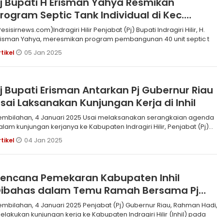
j Bupati H Erisman Yahya Resmikan
rogram Septic Tank Individual di Kec.
Kempas
isirnews.com)Indragiri Hilir Penjabat (Pj) Bupati Indragiri Hilir, H.
risman Yahya, meresmikan program pembangunan 40 unit septic t
05 Jan 2025
rtikel
j Bupati Erisman Antarkan Pj Gubernur Riau
sai Laksanakan Kunjungan Kerja di Inhil
bilahan, 4 Januari 2025 Usai melaksanakan serangkaian agenda
alam kunjungan kerjanya ke Kabupaten Indragiri Hilir, Penjabat (Pj)
ub
04 Jan 2025
rtikel
Rencana Pemekaran Kabupaten Inhil
Dibahas dalam Temu Ramah Bersama Pj
ubernur Riau
ilahan, 4 Januari 2025 Penjabat (Pj) Gubernur Riau, Rahman Hadi,
elakukan kunjungan kerja ke Kabupaten Indragiri Hilir (Inhil) pada