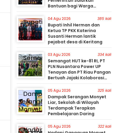
Pemerintah Salurkan
Bantuan bagi Warga
Terdampak
04 Agu 2026
385 kali
Bupati Inhil Herman dan
Ketua TP PKK Katerina
Susanti Herman lantik
pejabat desa di Keritang
03 Agu 2026
334 kali
Semangat HUT ke-81 RI, PT
PLN Nusantara Power UP
Tenayan dan PT Riau Pangan
Bertuah Jajaki Kolaborasi
Pemanfaatan Limbah FABA
untuk Dukung Swasembada
05 Agu 2026
325 kali
Dampak Serangan Monyet
Liar, Sekolah di Wilayah
Terdampak Terapkan
Pembelajaran Daring
05 Agu 2026
322 kali
Hadapi Gangguan Monyet