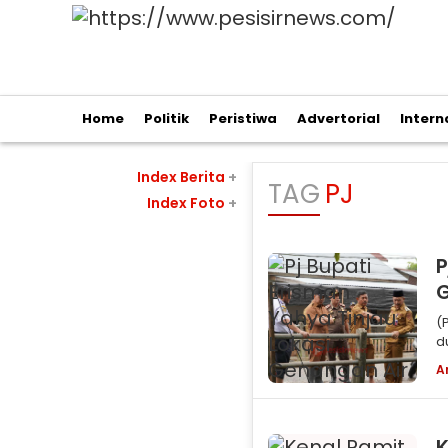
Home
Politik
Peristiwa
Advertorial
Intern
Index Berita
+
TAG
PJ
Index Foto
+
P
G
(Pe
d
s
A
K