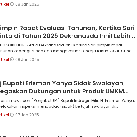
08 Jan 2025
rtikel
impin Rapat Evaluasi Tahunan, Kartika Sari
inta di Tahun 2025 Dekranasda Inhil Lebih
Berkembang
NDRAGIRI HILIR, Ketua Dekranasda Inhil Kartika Sari pimpin rapat
ahunan kepengurusan dan mengevaluasi kinerja tahun 2024. Guna
eningkatk
08 Jan 2025
rtikel
j Bupati Erisman Yahya Sidak Swalayan,
Tegaskan Dukungan untuk Produk UMKM
okal
Pesisirnews.com)Penjabat (Pj) Bupati Indragiri Hilir, H. Erisman Yahya,
elakukan inspeksi mendadak (sidak) ke tujuh swalayan di
embilahan
07 Jan 2025
rtikel