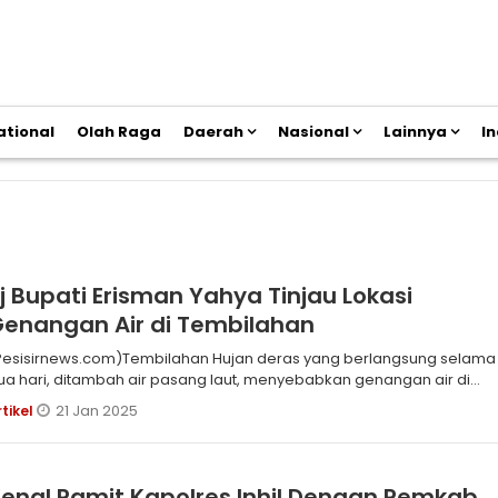
ational
Olah Raga
Daerah
Nasional
Lainnya
I
j Bupati Erisman Yahya Tinjau Lokasi
enangan Air di Tembilahan
sisirnews.com)Tembilahan Hujan deras yang berlangsung selama
ua hari, ditambah air pasang laut, menyebabkan genangan air di
ejumlah
21 Jan 2025
rtikel
enal Pamit Kapolres Inhil Dengan Pemkab