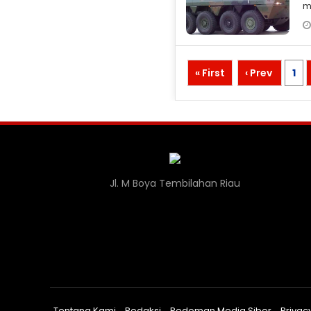
m
m
F
« First
‹ Prev
1
Jl. M Boya Tembilahan Riau
Tentang Kami
Redaksi
Pedoman Media Siber
Privacy