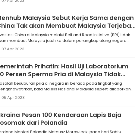
07 Apr 2023
Menhub Malaysia Sebut Kerja Sama dengan
hina Tak akan Membuat Malaysia Terjebak
Utang
estasi China di Malaysia melalui Belt and Road Initiative (BRI) tidak
kan membuat Malaysia jatuh ke dalam perangkap utang negara
didaya itu, kata Menteri Perhubungan (Menhub) Malaysia Anthony
07 Apr 2023
oke Siew Fook.
emerintah Prihatin: Hasil Uji Laboratorium
0 Persen Sperma Pria di Malaysia Tidak
Normal
asalah kesuburan pria di negara ini berada pada tingkat yang
engkhawatirkan, kata Majelis Nasional Malaysia seperti dilaporkan
antor berita Bernama, Rabu.
05 Apr 2023
kraina Pesan 100 Kendaraan Lapis Baja
osomak dari Polandia
erdana Menteri Polandia Mateusz Morawiecki pada hari Sabtu