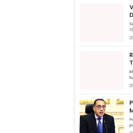
V
D
S
C
p
d
R
M
t
T
a
P
P
p
m