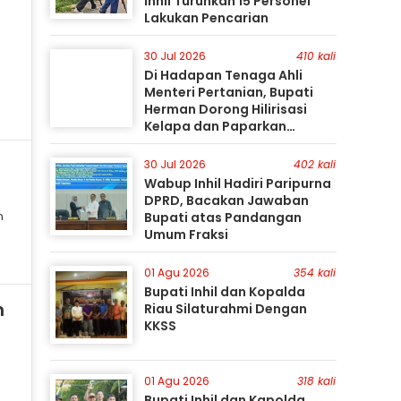
Inhil Turunkan 15 Personel
Lakukan Pencarian
30 Jul 2026
410 kali
Di Hadapan Tenaga Ahli
Menteri Pertanian, Bupati
Herman Dorong Hilirisasi
Kelapa dan Paparkan
Besarnya Potensi Pertanian
Inhil
30 Jul 2026
402 kali
Wabup Inhil Hadiri Paripurna
DPRD, Bacakan Jawaban
n
Bupati atas Pandangan
Umum Fraksi
01 Agu 2026
354 kali
Bupati Inhil dan Kopalda
n
Riau Silaturahmi Dengan
KKSS
01 Agu 2026
318 kali
Bupati Inhil dan Kapolda