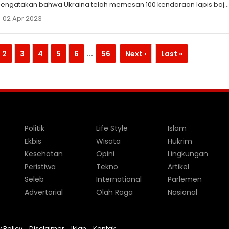
engatakan bahwa Ukraina telah memesan 100 kendaraan lapis baj
ultiguna Rosomak yang diproduksi di Polandia di bawah lisensi
02 Apr 2023
inlandia.
2
3
4
5
6
...
56
Next ›
Last »
Politik
Life Style
Islam
Ekbis
Wisata
Hukrim
Kesehatan
Opini
Lingkungan
Peristiwa
Tekno
Artikel
Seleb
International
Parlemen
Advertorial
Olah Raga
Nasional
 Policy
Disclaimer
Iklan
Kontak