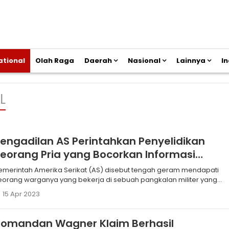
ational
Olah Raga
Daerah
Nasional
Lainnya
I
L
engadilan AS Perintahkan Penyelidikan
eorang Pria yang Bocorkan Informasi
Sangat Rahasia
emerintah Amerika Serikat (AS) disebut tengah geram mendapati
eorang warganya yang bekerja di sebuah pangkalan militer yang
idak disebutkan namanya, yang diduga membocorkan dokumen
15 Apr 2023
ang bersifat sangat rahasia ke pihak asing.
Komandan Wagner Klaim Berhasil