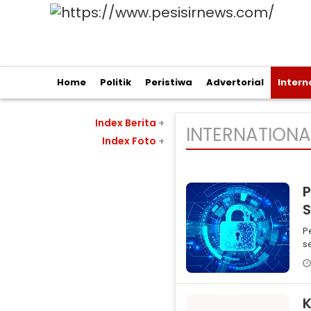
Home
Politik
Peristiwa
Advertorial
Intern
Index Berita
+
INTERNATIONA
Index Foto
+
P
S
P
s
t
y