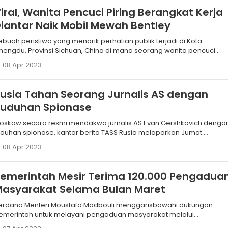
iral, Wanita Pencuci Piring Berangkat Kerja
iantar Naik Mobil Mewah Bentley
ebuah peristiwa yang menarik perhatian publik terjadi di Kota
hengdu, Provinsi Sichuan, China di mana seorang wanita pencuci
iring terlihat diantarkan ke sebuah restoran tempat dia bekerja
08 Apr 2023
engan mobil mewah Bentley.
usia Tahan Seorang Jurnalis AS dengan
Tuduhan Spionase
oskow secara resmi mendakwa jurnalis AS Evan Gershkovich denga
uduhan spionase, kantor berita TASS Rusia melaporkan Jumat.
uduhan terhadap koresponden Wall Street Journal Evan Gershkovich
08 Apr 2023
dalah yang pertama di Rusia sejak jatuhnya Uni Soviet.
emerintah Mesir Terima 120.000 Pengadua
Masyarakat Selama Bulan Maret
erdana Menteri Moustafa Madbouli menggarisbawahi dukungan
emerintah untuk melayani pengaduan masyarakat melalui
ekanisme pengaduan terpadu