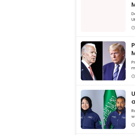
D
U
P
M
P
m
p
U
a
R
w
a