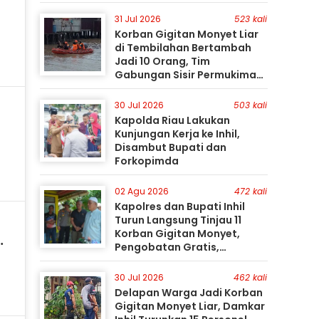
31 Jul 2026
523 kali
Korban Gigitan Monyet Liar
di Tembilahan Bertambah
Jadi 10 Orang, Tim
Gabungan Sisir Permukiman
Gunakan Perahu Karet
30 Jul 2026
503 kali
Kapolda Riau Lakukan
Kunjungan Kerja ke Inhil,
Disambut Bupati dan
Forkopimda
02 Agu 2026
472 kali
Kapolres dan Bupati Inhil
Turun Langsung Tinjau 11
Korban Gigitan Monyet,
Pengobatan Gratis,
Perburuan Terus Berlanjut
30 Jul 2026
462 kali
Delapan Warga Jadi Korban
Gigitan Monyet Liar, Damkar