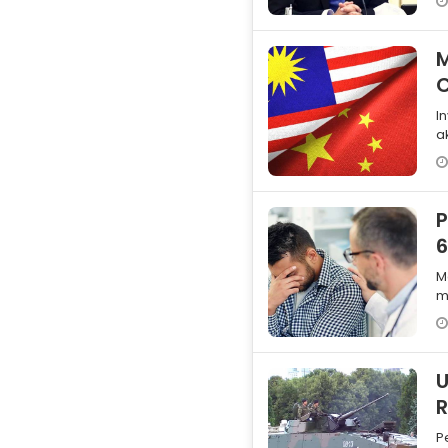
C
Inv
a
a
L
P
6
M
m
k
U
R
P