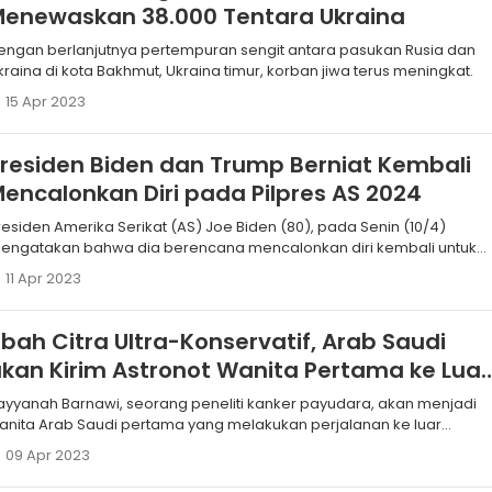
Menewaskan 38.000 Tentara Ukraina
engan berlanjutnya pertempuran sengit antara pasukan Rusia dan
kraina di kota Bakhmut, Ukraina timur, korban jiwa terus meningkat.
15 Apr 2023
residen Biden dan Trump Berniat Kembali
encalonkan Diri pada Pilpres AS 2024
residen Amerika Serikat (AS) Joe Biden (80), pada Senin (10/4)
engatakan bahwa dia berencana mencalonkan diri kembali untuk
emilihan presiden (pilpres) pada 2024 mendatang.
11 Apr 2023
bah Citra Ultra-Konservatif, Arab Saudi
kan Kirim Astronot Wanita Pertama ke Luar
Angkasa
ayyanah Barnawi, seorang peneliti kanker payudara, akan menjadi
anita Arab Saudi pertama yang melakukan perjalanan ke luar
ngkasa.
09 Apr 2023