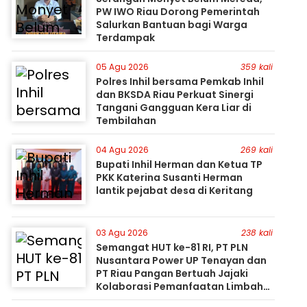
PW IWO Riau Dorong Pemerintah
Salurkan Bantuan bagi Warga
Terdampak
05 Agu 2026
359 kali
Polres Inhil bersama Pemkab Inhil
dan BKSDA Riau Perkuat Sinergi
Tangani Gangguan Kera Liar di
Tembilahan
04 Agu 2026
269 kali
Bupati Inhil Herman dan Ketua TP
PKK Katerina Susanti Herman
lantik pejabat desa di Keritang
03 Agu 2026
238 kali
Semangat HUT ke-81 RI, PT PLN
Nusantara Power UP Tenayan dan
PT Riau Pangan Bertuah Jajaki
Kolaborasi Pemanfaatan Limbah
FABA untuk Dukung Swasembada