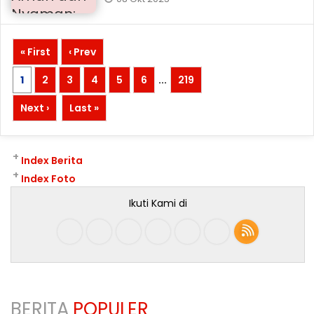
« First
‹ Prev
1
2
3
4
5
6
...
219
Next ›
Last »
+
Index Berita
+
Index Foto
Ikuti Kami di
BERITA
POPULER