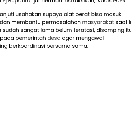
 Pj Bupati
Lanjut herman instruksikan,' Kadis PUPR
 lanjuti usahakan supaya alat berat bisa masuk
!. dan membantu permasalahan
masyarakat
saat i
 sudah sangat lama belum teratasi, disamping it
kepada pemerintah
desa
agar mengawal
ing berkoordinasi bersama sama.