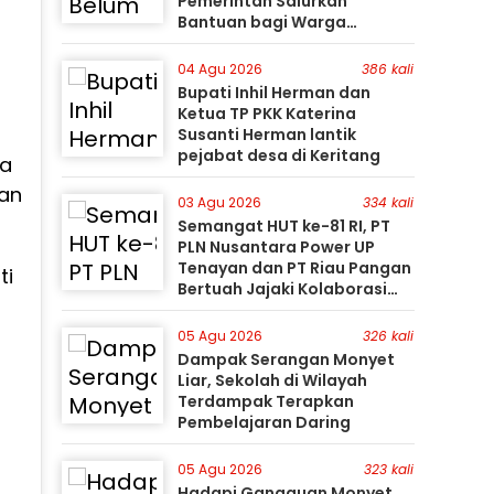
Pemerintah Salurkan
Bantuan bagi Warga
Terdampak
04 Agu 2026
386 kali
Bupati Inhil Herman dan
Ketua TP PKK Katerina
Susanti Herman lantik
pejabat desa di Keritang
sa
dan
03 Agu 2026
334 kali
Semangat HUT ke-81 RI, PT
PLN Nusantara Power UP
Tenayan dan PT Riau Pangan
ti
Bertuah Jajaki Kolaborasi
Pemanfaatan Limbah FABA
untuk Dukung Swasembada
05 Agu 2026
326 kali
Dampak Serangan Monyet
Liar, Sekolah di Wilayah
Terdampak Terapkan
Pembelajaran Daring
05 Agu 2026
323 kali
Hadapi Gangguan Monyet