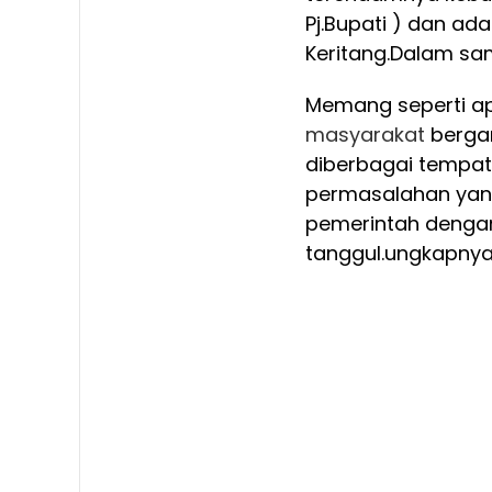
Pj.Bupati ) dan ad
Keritang.
Dalam sa
Memang seperti ap
masyarakat
bergan
diberbagai tempat 
permasalahan yang
pemerintah denga
tanggul.ungkapny