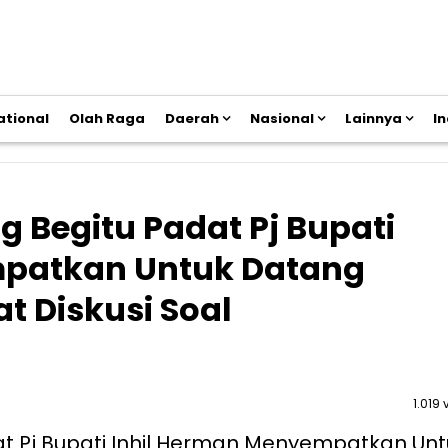
ational
Olah Raga
Daerah
Nasional
Lainnya
I
 Begitu Padat Pj Bupati
mpatkan Untuk Datang
 Diskusi Soal
1.019 