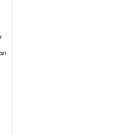
r
ari