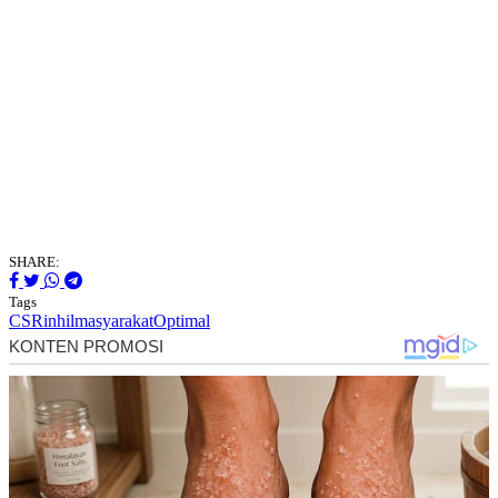
SHARE:
Tags
CSR
inhil
masyarakat
Optimal