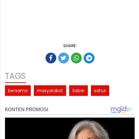
SHARE:
TAGS
bersama
masyarakat
Sabar
sahur