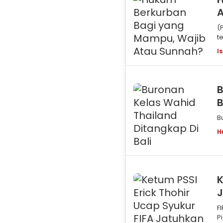
(
t
p
I
B
B
B
H
K
J
F
P