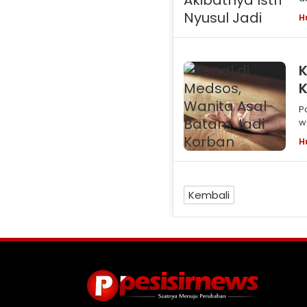
d
H
t
K
K
P
w
m
H
Kembali