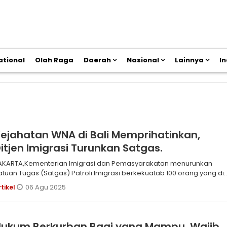
ational
Olah Raga
Daerah
Nasional
Lainnya
I
ejahatan WNA di Bali Memprihatinkan,
itjen Imigrasi Turunkan Satgas.
AKARTA,Kementerian Imigrasi dan Pemasyarakatan menurunkan
atuan Tugas (Satgas) Patroli Imigrasi berkekuatab 100 orang yang di
ukung TNI,
06 Agu 2025
rtikel
Hukum Berkurban Bagi yang Mampu, Wajib