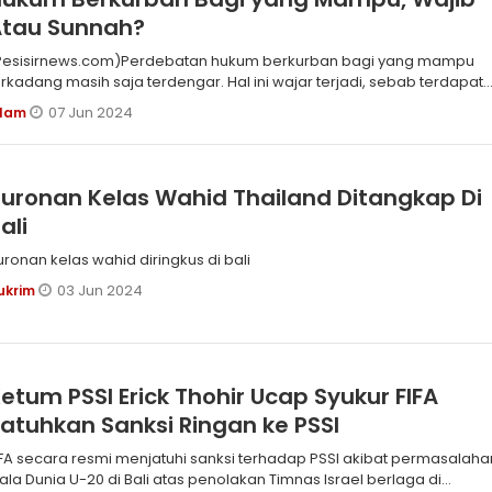
Atau Sunnah?
Pesisirnews.com)Perdebatan hukum berkurban bagi yang mampu
erkadang masih saja terdengar. Hal ini wajar terjadi, sebab terdapat
erbedaan
07 Jun 2024
slam
uronan Kelas Wahid Thailand Ditangkap Di
ali
uronan kelas wahid diringkus di bali
03 Jun 2024
ukrim
etum PSSI Erick Thohir Ucap Syukur FIFA
atuhkan Sanksi Ringan ke PSSI
IFA secara resmi menjatuhi sanksi terhadap PSSI akibat permasalaha
iala Dunia U-20 di Bali atas penolakan Timnas Israel berlaga di