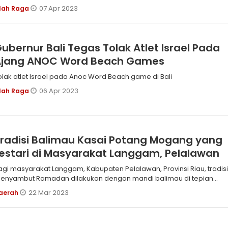
ndonesia beberapa waktu lalu.
07 Apr 2023
lah Raga
ubernur Bali Tegas Tolak Atlet Israel Pada
Ajang ANOC Word Beach Games
olak atlet Israel pada Anoc Word Beach game di Bali
06 Apr 2023
lah Raga
radisi Balimau Kasai Potang Mogang yang
estari di Masyarakat Langgam, Pelalawan
agi masyarakat Langgam, Kabupaten Pelalawan, Provinsi Riau, tradis
enyambut Ramadan dilakukan dengan mandi balimau di tepian
ungai Kampar. Tradisi itu disebut balimau kasai potang mogang.
22 Mar 2023
aerah