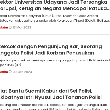
ektor Universitas Udayana Jadi Tersangka
orupsi, Kerugian Negara Mencapai Ratusa
iliar
ektor Universitas Udayana (Unud), Prof I Nyoman Gede Antara
itetapkan sebagai tersangaka oleh Kejaksaan Tinggi (Kejati) Bali ata
ugaan melakukan tindak pidana korupsi sumbangan Pengembanga
13 Mar 2023
ukrim
nstitusi (SPI) mahasiswa baru seleksi jalur mandiri sepanjan
Cekcok dengan Pengunjung Bar, Seorang
nggota Polisi Jadi Korban Penusukan
ejadian penusukan menimpa seorang anggota polisi di Bali berinisia
ipda IPJS (37).
09 Jan 2023
ukrim
iat Bantu Suami Kabur dari Sel Polisi,
kibatnya Istri Nyusul Jadi Tahanan Polisi
eorang perempuan berinisial N ditetapkan sebagai tersangka atas
ugaan membantu sang suami, BM, kabur dari Mapolresta Balikpapa