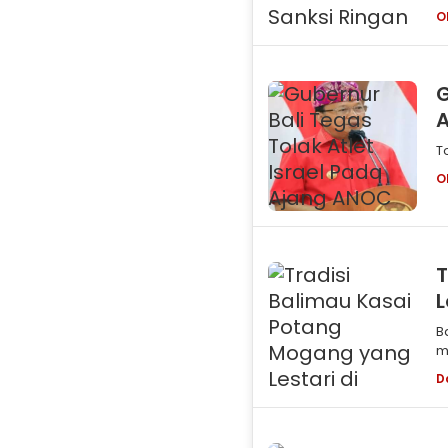
I
O
G
T
O
T
L
B
m
s
D