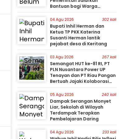
Pemerintah Salurkan
Bantuan bagi Warga
Terdampak
04 Agu 2026
302 kali
Bupati Inhil Herman dan
Ketua TP PKK Katerina
Susanti Herman lantik
pejabat desa di Keritang
03 Agu 2026
267 kali
Semangat HUT ke-81 RI, PT
PLN Nusantara Power UP
Tenayan dan PT Riau Pangan
Bertuah Jajaki Kolaborasi
Pemanfaatan Limbah FABA
untuk Dukung Swasembada
05 Agu 2026
240 kali
Dampak Serangan Monyet
i
Liar, Sekolah di Wilayah
Terdampak Terapkan
Pembelajaran Daring
04 Agu 2026
233 kali
Wabup Inhil Hadiri Rilis Inflasi