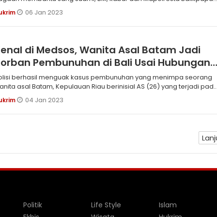
engan memasok gergaji besi. Suaminya itu kabur bersama 10
06 Jan 2023
ukrim
ahanan Polresta Balikpapan dengan cara menggergaji teralis besi d
enal di Medsos, Wanita Asal Batam Jadi
orban Pembunuhan di Bali Usai Hubungan
Badan
olisi berhasil menguak kasus pembunuhan yang menimpa seorang
anita asal Batam, Kepulauan Riau berinisial AS (26) yang terjadi pad
alam tahun baru lalu.
04 Jan 2023
ukrim
Lanj
Politik
Life Style
Islam