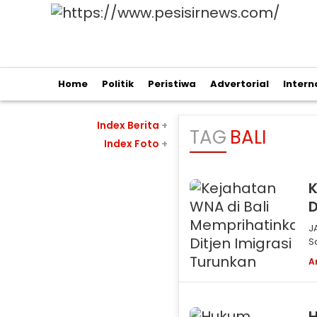
Home
Politik
Peristiwa
Advertorial
Intern
Index Berita
+
TAG
BALI
Index Foto
+
K
D
J
S
d
A