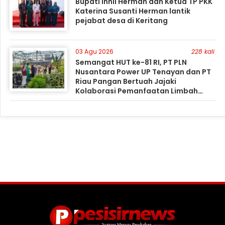
Bupati Inhil Herman dan Ketua TP PKK
Katerina Susanti Herman lantik
pejabat desa di Keritang
03 Agu 2026
228 kali
Semangat HUT ke-81 RI, PT PLN
Nusantara Power UP Tenayan dan PT
Riau Pangan Bertuah Jajaki
Kolaborasi Pemanfaatan Limbah
FABA untuk Dukung Swasembada