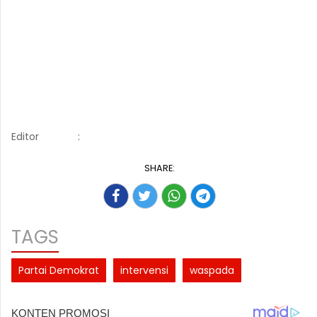
Editor
:
SHARE:
TAGS
Partai Demokrat
intervensi
waspada