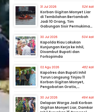
31 Jul 2026
524 kali
Korban Gigitan Monyet Liar
di Tembilahan Bertambah
Jadi 10 Orang, Tim
Gabungan Sisir Permukiman
Gunakan Perahu Karet
30 Jul 2026
504 kali
Kapolda Riau Lakukan
Kunjungan Kerja ke Inhil,
Disambut Bupati dan
Forkopimda
02 Agu 2026
482 kali
Kapolres dan Bupati Inhil
Turun Langsung Tinjau 11
Korban Gigitan Monyet,
Pengobatan Gratis,
Perburuan Terus Berlanjut
30 Jul 2026
464 kali
Delapan Warga Jadi Korban
Gigitan Monyet Liar, Damkar