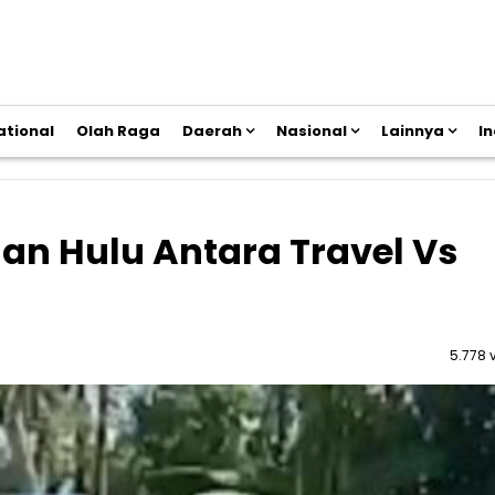
ational
Olah Raga
Daerah
Nasional
Lainnya
I
an Hulu Antara Travel Vs
5.778 