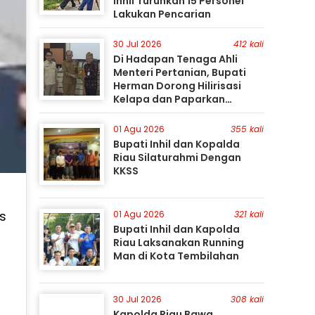
Inhil Turunkan 15 Personel
Lakukan Pencarian
30 Jul 2026
412 kali
Di Hadapan Tenaga Ahli
Menteri Pertanian, Bupati
Herman Dorong Hilirisasi
Kelapa dan Paparkan
Besarnya Potensi Pertanian
Inhil
01 Agu 2026
355 kali
Bupati Inhil dan Kopalda
Riau Silaturahmi Dengan
KKSS
as
01 Agu 2026
321 kali
Bupati Inhil dan Kapolda
Riau Laksanakan Running
Man di Kota Tembilahan
30 Jul 2026
308 kali
Kapolda Riau Bawa