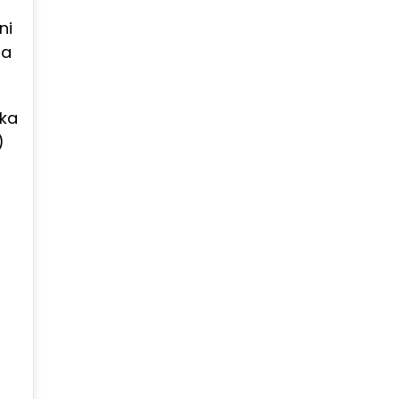
ni
da
uka
)