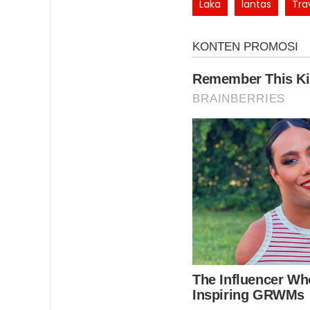
Laka
lantas
Tra