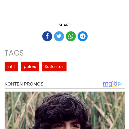
SHARE:
TAGS
inhil
polres
Satlantas