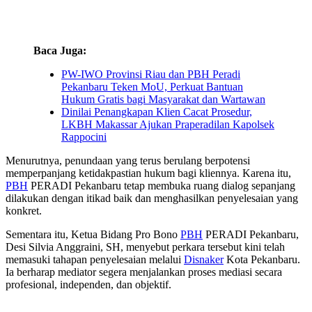
Baca Juga:
PW-IWO Provinsi Riau dan PBH Peradi
Pekanbaru Teken MoU, Perkuat Bantuan
Hukum Gratis bagi Masyarakat dan Wartawan
Dinilai Penangkapan Klien Cacat Prosedur,
LKBH Makassar Ajukan Praperadilan Kapolsek
Rappocini
Menurutnya, penundaan yang terus berulang berpotensi
memperpanjang ketidakpastian hukum bagi kliennya. Karena itu,
PBH
PERADI Pekanbaru tetap membuka ruang dialog sepanjang
dilakukan dengan itikad baik dan menghasilkan penyelesaian yang
konkret.
Sementara itu, Ketua Bidang Pro Bono
PBH
PERADI Pekanbaru,
Desi Silvia Anggraini, SH, menyebut perkara tersebut kini telah
memasuki tahapan penyelesaian melalui
Disnaker
Kota Pekanbaru.
Ia berharap mediator segera menjalankan proses mediasi secara
profesional, independen, dan objektif.