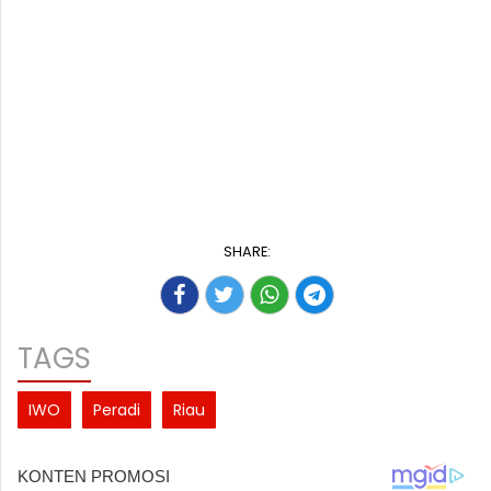
SHARE:
TAGS
IWO
Peradi
Riau