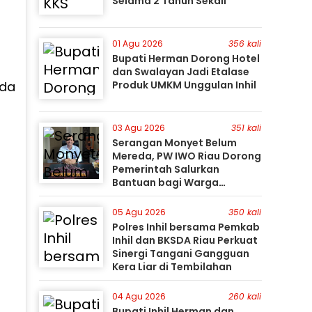
Selama 2 Tahun Sekali
01 Agu 2026
356 kali
Bupati Herman Dorong Hotel
dan Swalayan Jadi Etalase
ada
Produk UMKM Unggulan Inhil
03 Agu 2026
351 kali
Serangan Monyet Belum
Mereda, PW IWO Riau Dorong
Pemerintah Salurkan
Bantuan bagi Warga
Terdampak
05 Agu 2026
350 kali
Polres Inhil bersama Pemkab
Inhil dan BKSDA Riau Perkuat
Sinergi Tangani Gangguan
Kera Liar di Tembilahan
04 Agu 2026
260 kali
Bupati Inhil Herman dan