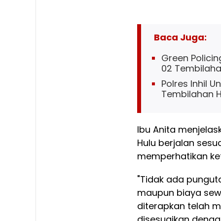
Baca Juga:
Green Policin
02 Tembilah
Polres Inhil 
Tembilahan H
Ibu Anita menjela
Hulu berjalan ses
memperhatikan ket
"Tidak ada punguta
maupun biaya sewa
diterapkan telah 
disesuaikan dengan