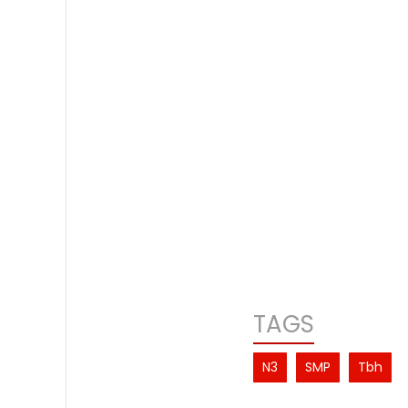
TAGS
N3
SMP
Tbh