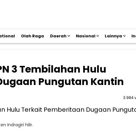
ational
Olah Raga
Daerah
Nasional
Lainnya
I
MPN 3 Tembilahan Hulu
 Dugaan Pungutan Kantin
3.984 
 Indragiri hilir.