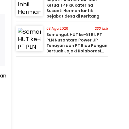
Ketua TP PKK Katerina
Susanti Herman lantik
pejabat desa di Keritang
03 Agu 2026
230 kali
Semangat HUT ke-81 RI, PT
PLN Nusantara Power UP
Tenayan dan PT Riau Pangan
Bertuah Jajaki Kolaborasi
Pemanfaatan Limbah FABA
untuk Dukung Swasembada
han