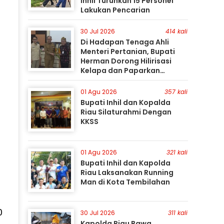
Inhil Turunkan 15 Personel
Lakukan Pencarian
30 Jul 2026
414 kali
Di Hadapan Tenaga Ahli
Menteri Pertanian, Bupati
Herman Dorong Hilirisasi
Kelapa dan Paparkan
Besarnya Potensi Pertanian
Inhil
01 Agu 2026
357 kali
Bupati Inhil dan Kopalda
Riau Silaturahmi Dengan
KKSS
01 Agu 2026
321 kali
Bupati Inhil dan Kapolda
Riau Laksanakan Running
Man di Kota Tembilahan
0
30 Jul 2026
311 kali
Kapolda Riau Bawa