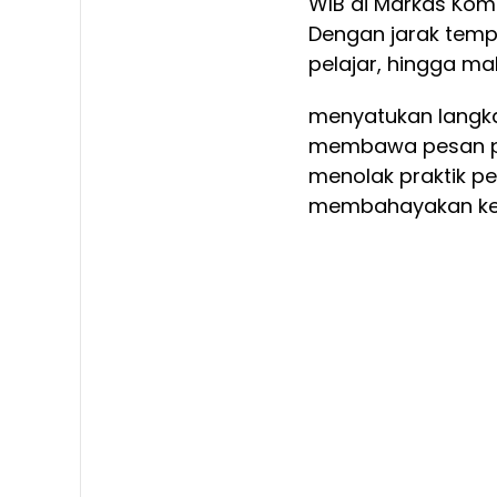
WIB di Markas Koman
Dengan jarak temp
pelajar, hingga ma
menyatukan langkah
membawa pesan pen
menolak praktik p
membahayakan ke