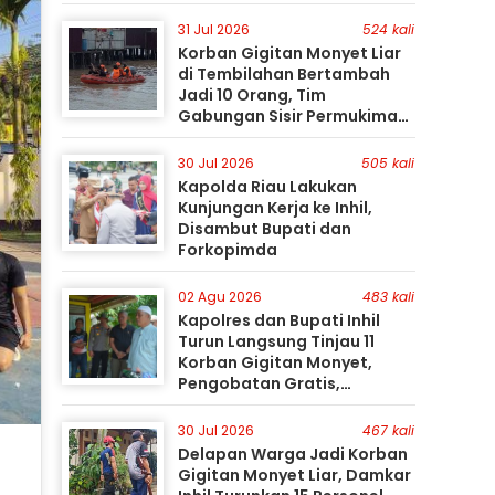
31 Jul 2026
524 kali
Korban Gigitan Monyet Liar
di Tembilahan Bertambah
Jadi 10 Orang, Tim
Gabungan Sisir Permukiman
Gunakan Perahu Karet
30 Jul 2026
505 kali
Kapolda Riau Lakukan
Kunjungan Kerja ke Inhil,
Disambut Bupati dan
Forkopimda
02 Agu 2026
483 kali
Kapolres dan Bupati Inhil
Turun Langsung Tinjau 11
Korban Gigitan Monyet,
Pengobatan Gratis,
Perburuan Terus Berlanjut
30 Jul 2026
467 kali
Delapan Warga Jadi Korban
Gigitan Monyet Liar, Damkar