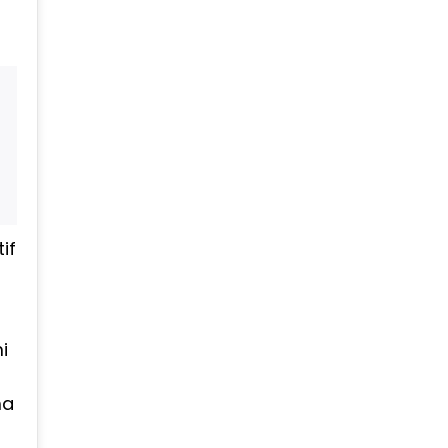
if
i
ma