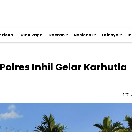
ational
Olah Raga
Daerah
Nasional
Lainnya
I
olres Inhil Gelar Karhutla
1.171