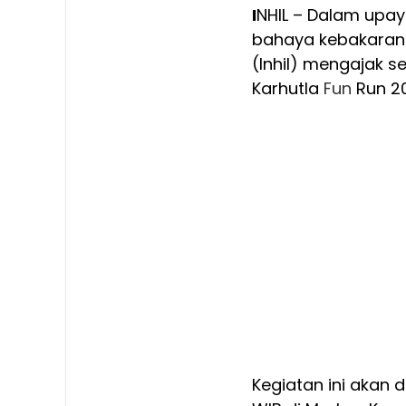
I
NHIL – Dalam upa
bahaya kebakaran hu
(Inhil) mengajak s
Karhutla
Fun
Run 2
Kegiatan ini akan d