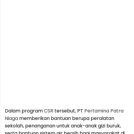
Dalam program
CSR
tersebut, PT
Pertamina
Patra
Niaga
memberikan bantuan berupa peralatan
sekolah, penanganan untuk anak-anak gizi buruk,
serta bantuan sistem air bersih bagi masyarakat di