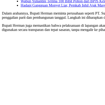
Wabup Yuliantini Terima 100 Bibit Pohon dari BPJS Kese
Hadapi Gangguan Monyet Liar, Pemkab Inhil Ajak Mas
Dalam arahannya, Bupati Herman meminta perusahaan seperti PT.
penggalian parit dan pembangunan tanggul. Langkah ini diharapkan 
Bupati Herman juga memastikan bahwa pelaksanaan di lapangan aka
digunakan secara transparan dan tepat sasaran, tanpa mengalir ke pi