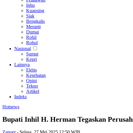
Inhu
Kuansing
Siak
Bengkalis
Meranti
Dumai
Rohil
Rohul
Nasional
Sumut
Kepri
Lainnya
Ekbis
Kesehatan
Opini
Tekno
Artikel
Indeks
Hotnews
Bupati Inhil H. Herman Tegaskan Perusa
Zanoer
-
Selasa, 27 Mei 2025 12:50 WIB