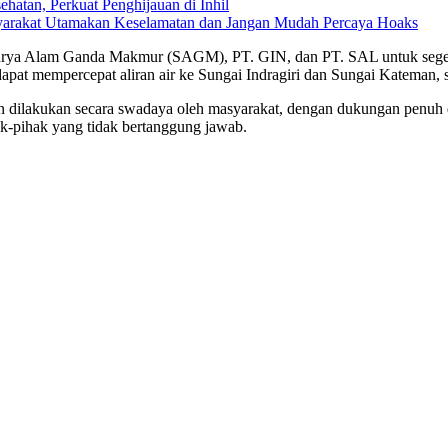
hatan, Perkuat Penghijauan di Inhil
yarakat Utamakan Keselamatan dan Jangan Mudah Percaya Hoaks
 Surya Alam Ganda Makmur (SAGM), PT. GIN, dan PT. SAL untuk seg
dapat mempercepat aliran air ke Sungai Indragiri dan Sungai Kateman
n dilakukan secara swadaya oleh masyarakat, dengan dukungan penuh 
hak-pihak yang tidak bertanggung jawab.