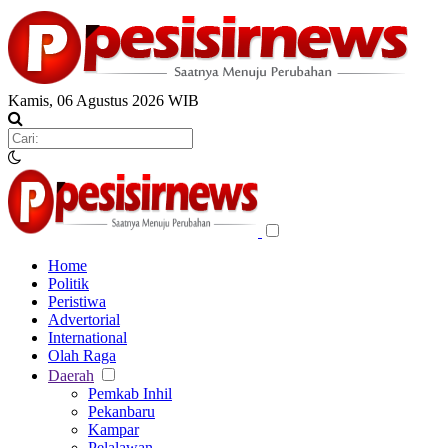
Kamis, 06 Agustus 2026 WIB
Home
Politik
Peristiwa
Advertorial
International
Olah Raga
Daerah
Pemkab Inhil
Pekanbaru
Kampar
Pelalawan