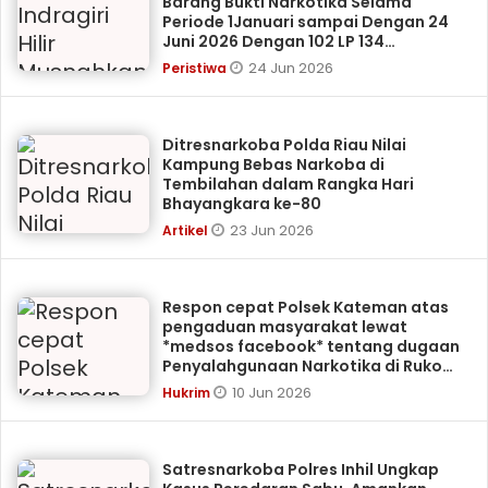
Barang Bukti Narkotika Selama
Periode 1Januari sampai Dengan 24
Juni 2026 Dengan 102 LP 134
Tersangka
24 Jun 2026
Peristiwa
Ditresnarkoba Polda Riau Nilai
Kampung Bebas Narkoba di
Tembilahan dalam Rangka Hari
Bhayangkara ke-80
23 Jun 2026
Artikel
Respon cepat Polsek Kateman atas
pengaduan masyarakat lewat
*medsos facebook* tentang dugaan
Penyalahgunaan Narkotika di Ruko
Salon WN Kel. Tagaraja K
10 Jun 2026
Hukrim
Satresnarkoba Polres Inhil Ungkap