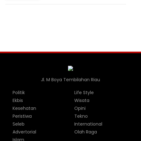
FABA untuk Dukung Swasembada
Jl. M Boya Tembilahan Riau
Politik
Life Style
Ekbis
Wisata
Kesehatan
Opini
Peristiwa
Tekno
Seleb
International
Advertorial
Olah Raga
Islam