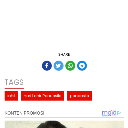
SHARE:
TAGS
inhil
hari Lahir Pancasila
pancasila