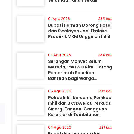
Selama 2 Tahun Sekali
01 Agu 2026
386 kali
Bupati Herman Dorong Hotel
dan Swalayan Jadi Etalase
Produk UMKM Unggulan Inhil
03 Agu 2026
384 kali
Serangan Monyet Belum
Mereda, PW IWO Riau Dorong
Pemerintah Salurkan
Bantuan bagi Warga
Terdampak
05 Agu 2026
382 kali
Polres Inhil bersama Pemkab
Inhil dan BKSDA Riau Perkuat
Sinergi Tangani Gangguan
Kera Liar di Tembilahan
04 Agu 2026
291 kali
Bupati Inhil Herman dan