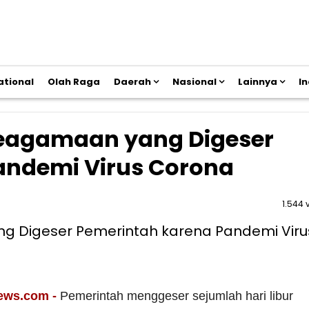
ational
Olah Raga
Daerah
Nasional
Lainnya
I
r Keagamaan yang Digeser
andemi Virus Corona
1.544 
ews.com -
Pemerintah menggeser sejumlah hari libur