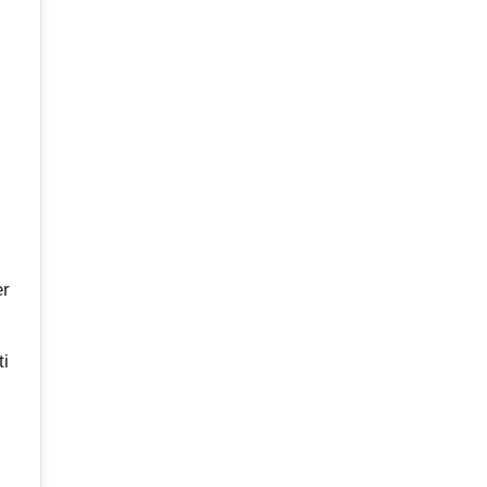
er
ti