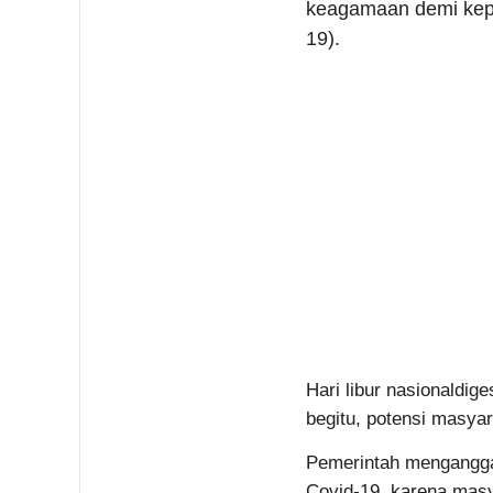
keagamaan demi kepe
19).
Hari libur nasionaldig
begitu, potensi masyar
Pemerintah menganggap
Covid-19, karena mas