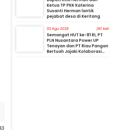
Ketua TP PKK Katerina
Susanti Herman lantik
pejabat desa di Keritang
03 Agu 2026
261 kali
Semangat HUT ke-81 RI, PT
PLN Nusantara Power UP
Tenayan dan PT Riau Pangan
Bertuah Jajaki Kolaborasi
Pemanfaatan Limbah FABA
untuk Dukung Swasembada
43