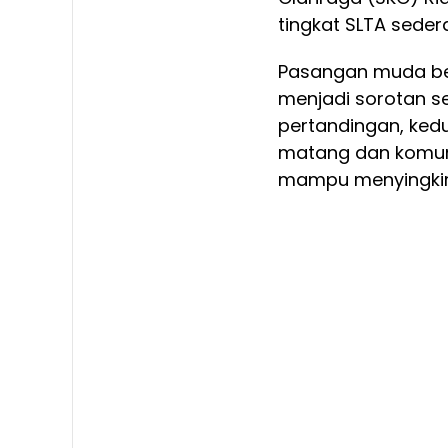
tingkat SLTA seder
Pasangan muda ber
menjadi sorotan se
pertandingan, kedu
matang dan komun
mampu menyingkirk