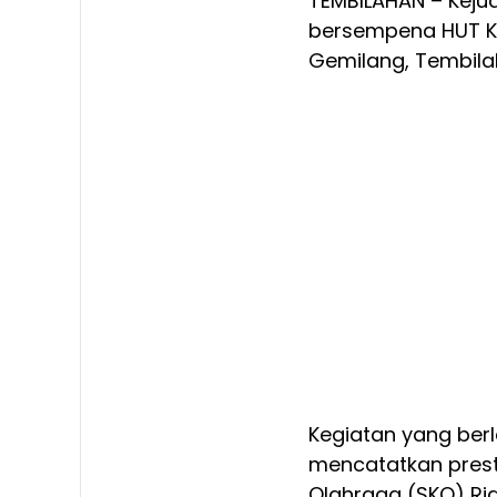
TEMBILAHAN – Keju
bersempena HUT Ko
Gemilang, Tembila
Kegiatan yang ber
mencatatkan pres
Olahraga (SKO) Ria