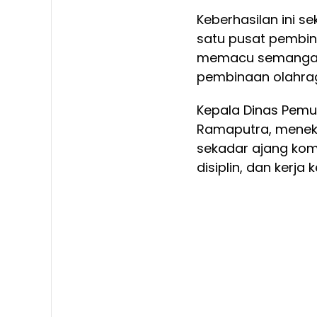
Keberhasilan ini s
satu pusat pembinaa
memacu semangat s
pembinaan olahraga
Kepala Dinas Pem
Ramaputra, menek
sekadar ajang komp
disiplin, dan kerja