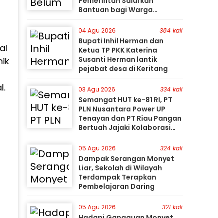
Pemerintah Salurkan
Bantuan bagi Warga
Terdampak
04 Agu 2026
384 kali
Bupati Inhil Herman dan
al
Ketua TP PKK Katerina
Susanti Herman lantik
nik
pejabat desa di Keritang
l.
03 Agu 2026
334 kali
Semangat HUT ke-81 RI, PT
PLN Nusantara Power UP
Tenayan dan PT Riau Pangan
Bertuah Jajaki Kolaborasi
Pemanfaatan Limbah FABA
untuk Dukung Swasembada
05 Agu 2026
324 kali
Dampak Serangan Monyet
Liar, Sekolah di Wilayah
Terdampak Terapkan
Pembelajaran Daring
05 Agu 2026
321 kali
Hadapi Gangguan Monyet