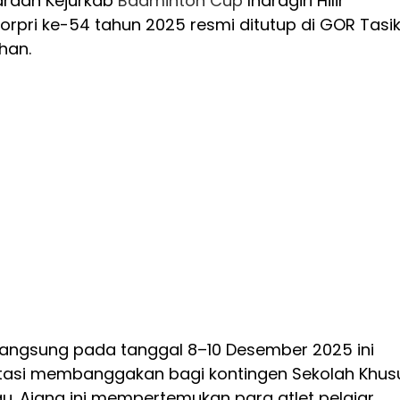
araan Kejurkab
Badminton
Cup
Indragiri Hilir
rpri ke-54 tahun 2025 resmi ditutup di GOR Tasi
han.
langsung pada tanggal 8–10 Desember 2025 ini
tasi membanggakan bagi kontingen Sekolah Khus
u. Ajang ini mempertemukan para atlet pelajar