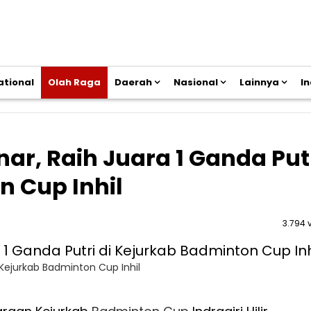
ational
Olah Raga
Daerah
Nasional
Lainnya
I
nar, Raih Juara 1 Ganda Put
n Cup Inhil
3.794 
i Kejurkab Badminton Cup Inhil