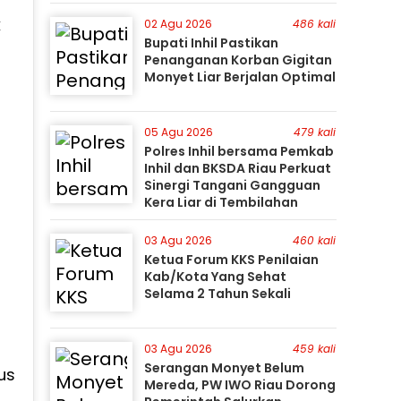
Perburuan Terus Berlanjut
k
02 Agu 2026
486 kali
Bupati Inhil Pastikan
Penanganan Korban Gigitan
Monyet Liar Berjalan Optimal
05 Agu 2026
479 kali
Polres Inhil bersama Pemkab
Inhil dan BKSDA Riau Perkuat
Sinergi Tangani Gangguan
Kera Liar di Tembilahan
03 Agu 2026
460 kali
Ketua Forum KKS Penilaian
Kab/Kota Yang Sehat
Selama 2 Tahun Sekali
03 Agu 2026
459 kali
Serangan Monyet Belum
us
Mereda, PW IWO Riau Dorong