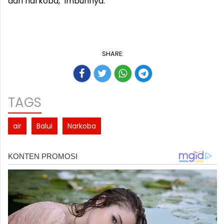
dari narkoba," imbuhnya.
SHARE:
TAGS
air
Balui
Narkoba