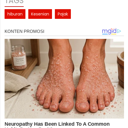
TAGS
hiburan
Kesenian
Pajak