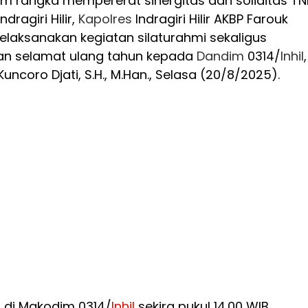
alam rangka mempererat sinergitas dan soliditas TN
ndragiri Hilir,
Kapolres
Indragiri Hilir AKBP Farouk
., melaksanakan kegiatan silaturahmi sekaligus
n selamat ulang tahun kepada
Dandim
0314/
Inhil
,
r Kuncoro Djati, S.H., M.Han., Selasa (20/8/2025).
r di Makodim 0314/
Inhil
sekira pukul 14.00 WIB