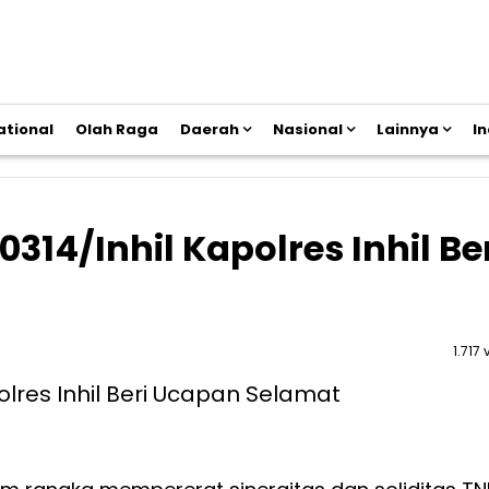
ational
Olah Raga
Daerah
Nasional
Lainnya
I
14/Inhil Kapolres Inhil Be
1.717 