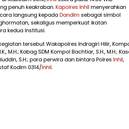
ung penuh keakraban.
Kapolres
Inhil
menyerahkan
ecara langsung kepada
Dandim
sebagai simbol
ghormatan, sekaligus memperkuat ikatan
 kedua institusi.
kegiatan tersebut Wakapolres Indragiri Hilir, Komp
S.I.K., M.H.; Kabag SDM Kompol Bachtiar, S.H., M.H.; Kas
uddin, S.H.; para perwira dan bintara Polres
Inhil
,
staf Kodim 0314/
Inhil
.