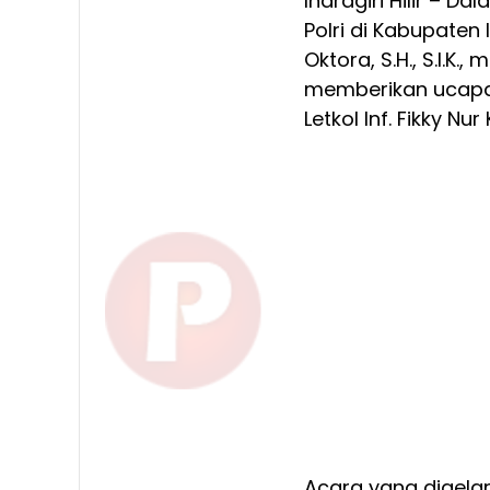
Indragiri Hilir – D
Polri di Kabupaten I
Oktora, S.H., S.I.K
memberikan ucapa
Letkol Inf. Fikky Nu
Acara yang digela