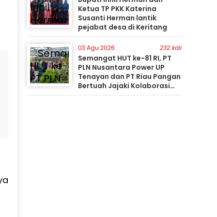
Ketua TP PKK Katerina
Susanti Herman lantik
pejabat desa di Keritang
03 Agu 2026
232 kali
Semangat HUT ke-81 RI, PT
PLN Nusantara Power UP
Tenayan dan PT Riau Pangan
Bertuah Jajaki Kolaborasi
Pemanfaatan Limbah FABA
untuk Dukung Swasembada
ya