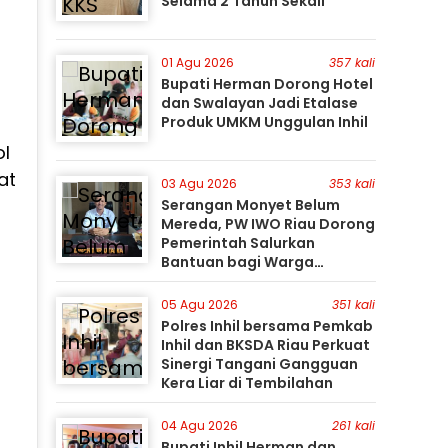
Selama 2 Tahun Sekali
01 Agu 2026
357 kali
Bupati Herman Dorong Hotel
dan Swalayan Jadi Etalase
Produk UMKM Unggulan Inhil
ol
at
03 Agu 2026
353 kali
Serangan Monyet Belum
Mereda, PW IWO Riau Dorong
Pemerintah Salurkan
Bantuan bagi Warga
Terdampak
05 Agu 2026
351 kali
Polres Inhil bersama Pemkab
Inhil dan BKSDA Riau Perkuat
Sinergi Tangani Gangguan
Kera Liar di Tembilahan
04 Agu 2026
261 kali
Bupati Inhil Herman dan