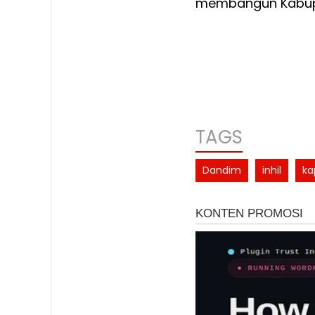
membangun Kabupat
TAGS
Dandim
inhil
ka