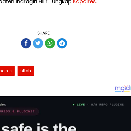
en Indragiri Hilir," ungkap
Kapolres
.
SHARE:
polres
ultah