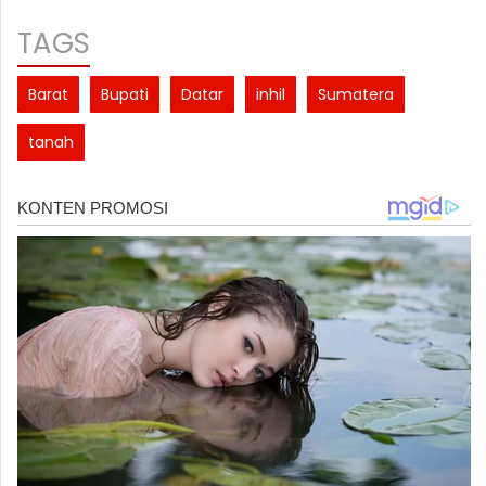
TAGS
Barat
Bupati
Datar
inhil
Sumatera
tanah