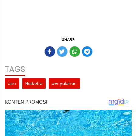
SHARE:
TAGS
bnn
Narkoba
penyuluhan