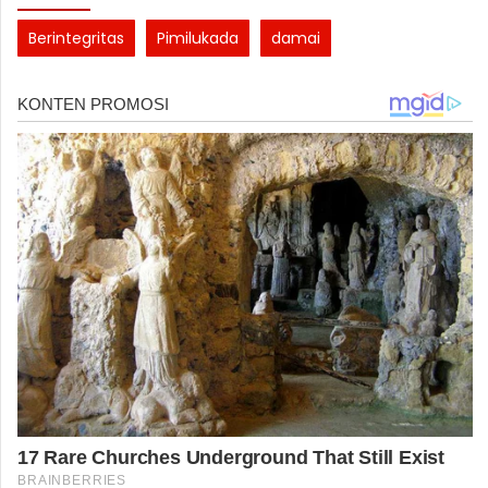
Berintegritas
Pimilukada
damai