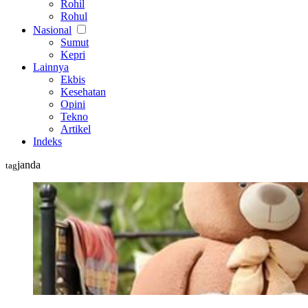
Rohil
Rohul
Nasional
Sumut
Kepri
Lainnya
Ekbis
Kesehatan
Opini
Tekno
Artikel
Indeks
janda
tag