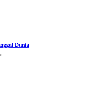
inggal Dunia
an.