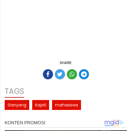
SHARE:
TAGS
Ganyang
Kajati
mahasiswa