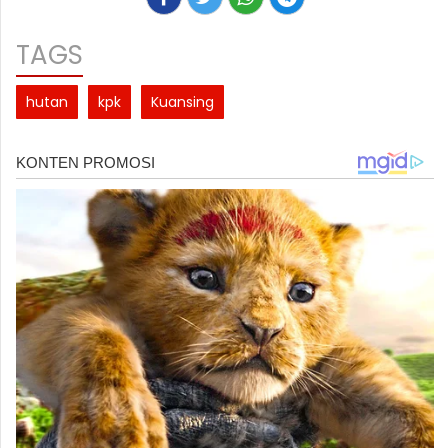
TAGS
hutan
kpk
Kuansing