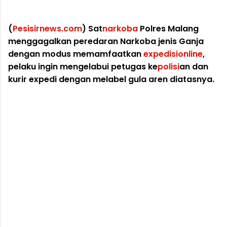
(
Pesisirnews.com
) Sat
narkoba
Polres Malang
menggagalkan peredaran Narkoba jenis Ganja
dengan modus memamfaatkan
expedisi
online
,
pelaku ingin mengelabui petugas ke
polisi
an dan
kurir expedi dengan melabel gula aren diatasnya.