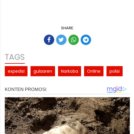
SHARE:
TAGS
expedisi
gulaaren
Narkoba
Online
polisi