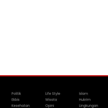
Politik
Life Style
Islam
Ekbis
Wisata
Hukrim
Kesehatan
Opini
Lingkungan