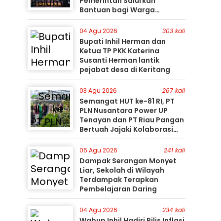
Pemerintah Salurkan
Bantuan bagi Warga
Terdampak
04 Agu 2026
303 kali
Bupati Inhil Herman dan
Ketua TP PKK Katerina
Susanti Herman lantik
pejabat desa di Keritang
03 Agu 2026
267 kali
Semangat HUT ke-81 RI, PT
PLN Nusantara Power UP
Tenayan dan PT Riau Pangan
Bertuah Jajaki Kolaborasi
Pemanfaatan Limbah FABA
untuk Dukung Swasembada
05 Agu 2026
241 kali
Dampak Serangan Monyet
Liar, Sekolah di Wilayah
Terdampak Terapkan
Pembelajaran Daring
04 Agu 2026
234 kali
Wabup Inhil Hadiri Rilis Inflasi