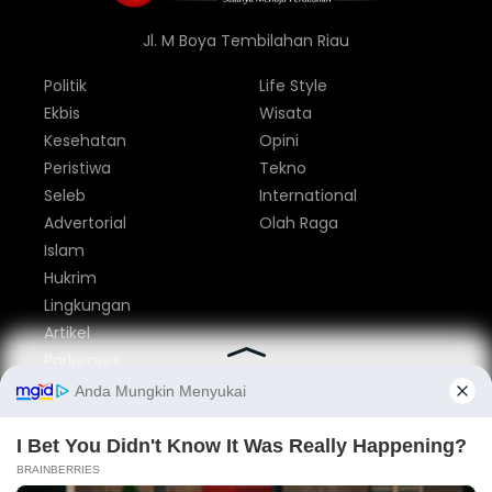
Jl. M Boya Tembilahan Riau
Politik
Life Style
Ekbis
Wisata
Kesehatan
Opini
Peristiwa
Tekno
Seleb
International
Advertorial
Olah Raga
Islam
Hukrim
Lingkungan
Artikel
Parlemen
Nasional
Tentang Kami
Redaksi
Pedoman Media Siber