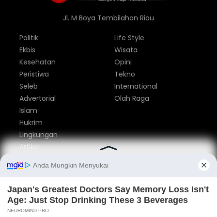
Jl. M Boya Tembilahan Riau
Politik
Life Style
Ekbis
Wisata
Kesehatan
Opini
Peristiwa
Tekno
Seleb
International
Advertorial
Olah Raga
Islam
Hukrim
Lingkungan
Artikel
Parlemen
Nasional
Tentang Kami
Redaksi
Pedoman Media Siber