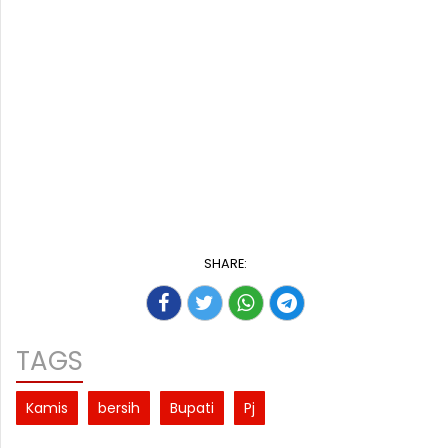
SHARE:
TAGS
Kamis
bersih
Bupati
Pj