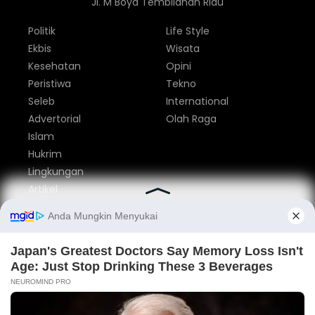
Jl. M Boya Tembilahan Riau
Politik
Life Style
Ekbis
Wisata
Kesehatan
Opini
Peristiwa
Tekno
Seleb
International
Advertorial
Olah Raga
Islam
Hukrim
Lingkungan
Artikel
Parlemen
Nasional
Tentang Kami
Redaksi
Pedoman Media Siber
Privacy Policy
Disclaimer
Iklan
Kontak